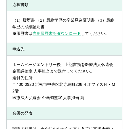
応募書類
（1）履歴書 （2）最終学歴の卒業見込証明書 （3）最終
学歴の成績証明書
※履歴書は
専用履歴書をダウンロード
してください。
申込先
ホームページエントリー後、上記書類を医療法人弘遠会
企画調整室 人事担当まで送付してください。
送付先住所
〒430-0923 浜松市
中央区
北寺島町208-4 オフィスＨ・Ｍ
2階
医療法人弘遠会 企画調整室 人事担当 宛
合否の発表
試験の結果は、合否にかかわらず本人あてに直接通知い