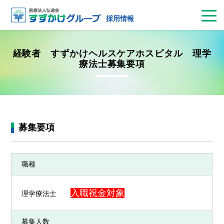
お問合せ
病院見学
採用面接
エントリー
採用情報
経験者 すずかけヘルスケアホスピタル 理学
療法士募集要項
募集要項
職種
入職祝金対象
理学療法士
募集人数