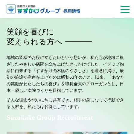
お問合せ
病院見学
採用面接
エントリー
採用情報
笑顔を喜びに
変えられる方へ
地域の皆様のお役に立ちたいという想いが、私たちが地域に根
ざしたやさしい病院を立ち上げたきっかけでした。イソップ物
語に由来する『すずかけの木陰のやさしさ』を理念に掲げ、最
初の施設が産声を上げたのは昭和63年のこと。以来、「あなた
の笑顔がわたしたちの喜び」を職員全員のスローガンとし、日
本一優しい病院づくりを目指しています。
そんな理念や想いに常に共有でき、相手の身になって行動でき
る人材を、私たちはお待ちしています。
Suzukake Group Recruitment