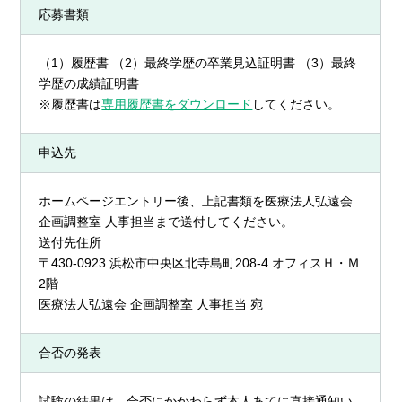
応募書類
（1）履歴書 （2）最終学歴の卒業見込証明書 （3）最終
学歴の成績証明書
※履歴書は
専用履歴書をダウンロード
してください。
申込先
ホームページエントリー後、上記書類を医療法人弘遠会
企画調整室 人事担当まで送付してください。
送付先住所
〒430-0923 浜松市
中央区
北寺島町208-4 オフィスＨ・Ｍ
2階
医療法人弘遠会 企画調整室 人事担当 宛
合否の発表
試験の結果は、合否にかかわらず本人あてに直接通知い